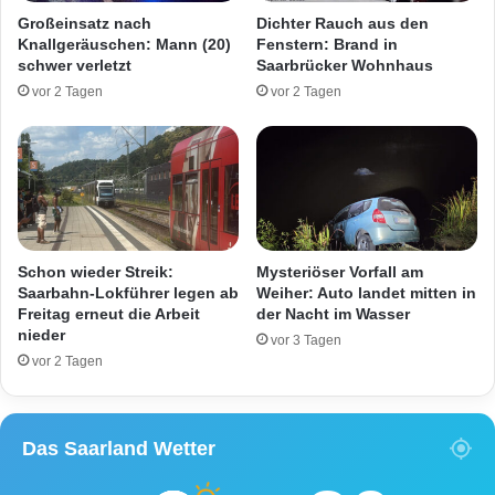
h
e
Großeinsatz nach
Dichter Rauch aus den
r
r
Knallgeräuschen: Mann (20)
Fenstern: Brand in
s
k
schwer verletzt
Saarbrücker Wohnhaus
u
e
vor 2 Tagen
vor 2 Tagen
n
h
f
r
a
s
l
u
l
n
i
f
n
a
Q
l
Schon wieder Streik:
Mysteriöser Vorfall am
u
l
Saarbahn-Lokführer legen ab
Weiher: Auto landet mitten in
i
i
Freitag erneut die Arbeit
der Nacht im Wasser
e
nieder
n
vor 3 Tagen
r
L
vor 2 Tagen
s
e
c
b
h
a
Das Saarland Wetter
i
c
e
h