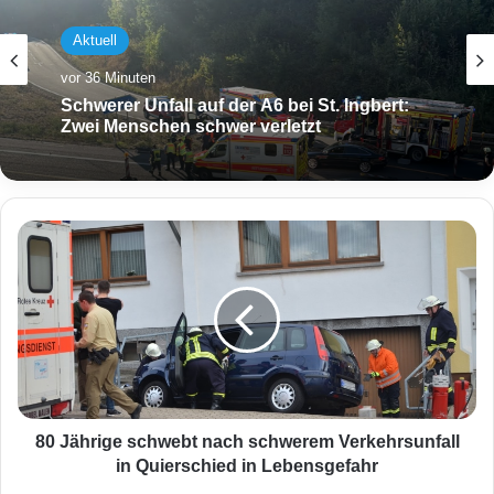
Aktuell
vor 36 Minuten
Schwerer Unfall auf der A6 bei St. Ingbert:
Zwei Menschen schwer verletzt
8
0
J
ä
h
r
i
g
e
s
80 Jährige schwebt nach schwerem Verkehrsunfall
c
in Quierschied in Lebensgefahr
h