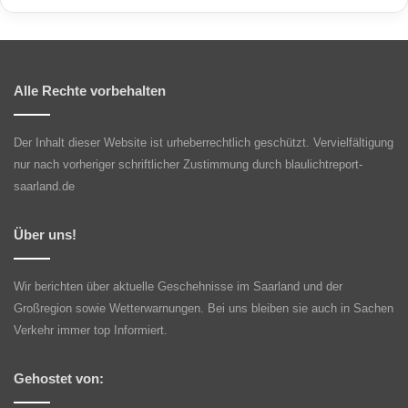
Alle Rechte vorbehalten
Der Inhalt dieser Website ist urheberrechtlich geschützt. Vervielfältigung
nur nach vorheriger schriftlicher Zustimmung durch blaulichtreport-
saarland.de
Über uns!
Wir berichten über aktuelle Geschehnisse im Saarland und der
Großregion sowie Wetterwarnungen. Bei uns bleiben sie auch in Sachen
Verkehr immer top Informiert.
Gehostet von: