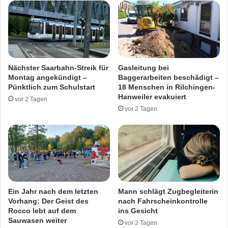
O
t
t
M
t
o
w
t
e
o
i
r
Nächster Saarbahn-Streik für
Gasleitung bei
l
r
Montag angekündigt –
Baggerarbeiten beschädigt –
e
a
Pünktlich zum Schulstart
18 Menschen in Rilchingen-
r
d
Hanweiler evakuiert
vor 2 Tagen
i
vor 2 Tagen
n
S
p
i
e
s
e
n
Ein Jahr nach dem letzten
Mann schlägt Zugbegleiterin
-
Vorhang: Der Geist des
nach Fahrscheinkontrolle
Rocco lebt auf dem
ins Gesicht
E
Sauwasen weiter
l
vor 2 Tagen