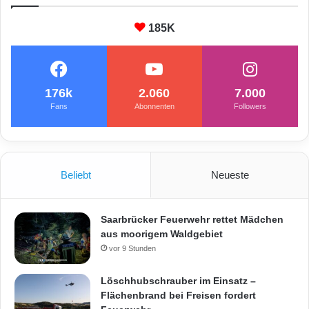
185K
176k
2.060
7.000
Fans
Abonnenten
Followers
Beliebt
Neueste
Saarbrücker Feuerwehr rettet Mädchen
aus moorigem Waldgebiet
vor 9 Stunden
Löschhubschrauber im Einsatz –
Flächenbrand bei Freisen fordert