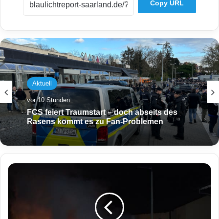
Copy URL
Aktuell
vor 10 Stunden
FCS feiert Traumstart – doch abseits des
Rasens kommt es zu Fan-Problemen
U
n
b
e
k