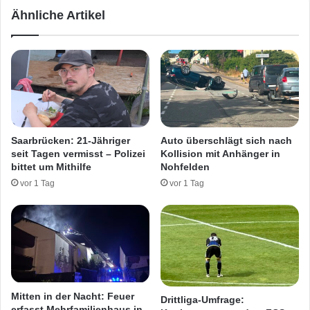
s
r
Ähnliche Artikel
u
u
n
r
d
s
Ö
a
f
c
f
h
n
t
e
z
n
w
Saarbrücken: 21-Jähriger
Auto überschlägt sich nach
v
e
seit Tagen vermisst – Polizei
Kollision mit Anhänger in
o
i
bittet um Mithilfe
Nohfelden
n
U
vor 1 Tag
vor 1 Tag
B
n
r
f
i
ä
e
l
f
l
e
e
n
u
i
n
Mitten in der Nacht: Feuer
Drittliga-Umfrage:
n
d
erfasst Mehrfamilienhaus in