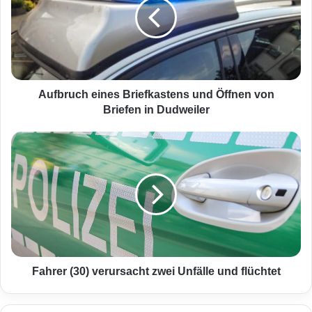
b
r
u
c
h
e
i
Aufbruch eines Briefkastens und Öffnen von
n
Briefen in Dudweiler
e
s
F
B
a
r
h
i
r
e
e
f
r
k
(
a
3
s
0
t
)
Fahrer (30) verursacht zwei Unfälle und flüchtet
e
v
n
e