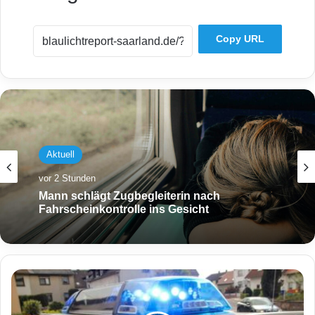
Copy URL
Aktuell
vor 2 Stunden
Mann schlägt Zugbegleiterin nach
Fahrscheinkontrolle ins Gesicht
A
u
f