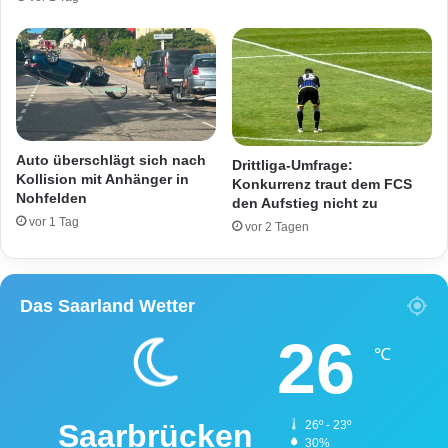
z
u
e
f
i
A
d
6
i
e
n
s
Auto überschlägt sich nach
Drittliga-Umfrage:
t
Kollision mit Anhänger in
Konkurrenz traut dem FCS
e
Nohfelden
den Aufstieg nicht zu
l
vor 1 Tag
vor 2 Tagen
l
e
Das Saarland Wetter
26
℃
Saarbrücken
26º - 23º
30%