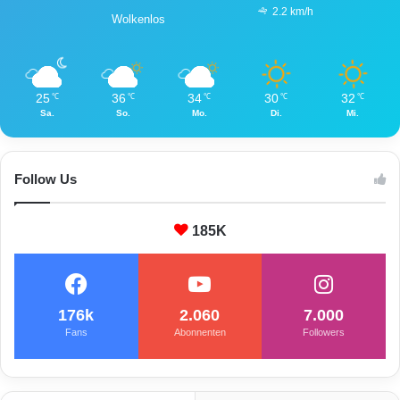
2.2 km/h
Wolkenlos
25
36
34
30
32
℃
℃
℃
℃
℃
Sa.
So.
Mo.
Di.
Mi.
Follow Us
185K
176k
2.060
7.000
Fans
Abonnenten
Followers