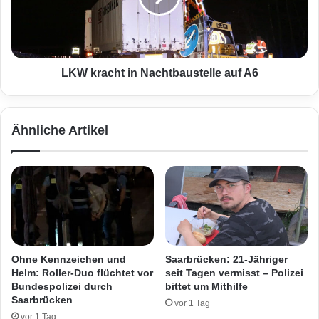
H
a
a
c
n
h
d
t
g
i
LKW kracht in Nachtbaustelle auf A6
r
n
a
N
n
a
Ähnliche Artikel
a
c
t
h
e
t
a
b
u
a
f
u
d
s
i
t
e
e
Ohne Kennzeichen und
Saarbrücken: 21-Jähriger
P
l
Helm: Roller-Duo flüchtet vor
seit Tagen vermisst – Polizei
o
l
Bundespolizei durch
bittet um Mithilfe
l
e
Saarbrücken
vor 1 Tag
i
a
vor 1 Tag