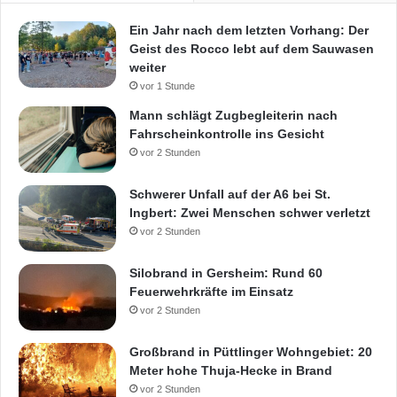
i
o
Ein Jahr nach dem letzten Vorhang: Der
n
Geist des Rocco lebt auf dem Sauwasen
e
weiter
n
vor 1 Stunde
Mann schlägt Zugbegleiterin nach
Fahrscheinkontrolle ins Gesicht
vor 2 Stunden
Schwerer Unfall auf der A6 bei St.
Ingbert: Zwei Menschen schwer verletzt
vor 2 Stunden
Silobrand in Gersheim: Rund 60
Feuerwehrkräfte im Einsatz
vor 2 Stunden
Großbrand in Püttlinger Wohngebiet: 20
Meter hohe Thuja-Hecke in Brand
vor 2 Stunden