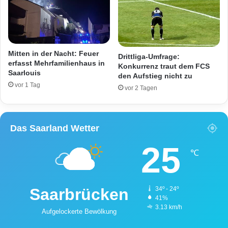
v
o
n
K
e
Mitten in der Nacht: Feuer
Drittliga-Umfrage:
n
erfasst Mehrfamilienhaus in
Konkurrenz traut dem FCS
n
Saarlouis
den Aufstieg nicht zu
z
vor 1 Tag
vor 2 Tagen
e
i
c
h
Das Saarland Wetter
e
25
n
℃
v
e
r
Saarbrücken
34º - 24º
f
41%
a
3.13 km/h
s
Aufgelockerte Bewölkung
s