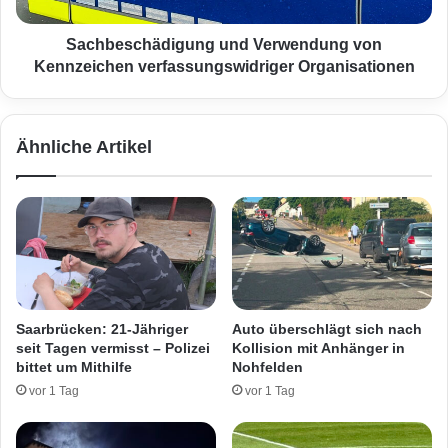
t
c
e
h
n
ä
Sachbeschädigung und Verwendung von
g
d
Kennzeichen verfassungswidriger Organisationen
e
i
s
g
t
u
Ähnliche Artikel
o
n
h
g
l
u
e
n
n
d
V
e
r
w
Saarbrücken: 21-Jähriger
Auto überschlägt sich nach
e
seit Tagen vermisst – Polizei
Kollision mit Anhänger in
n
bittet um Mithilfe
Nohfelden
d
vor 1 Tag
vor 1 Tag
u
n
g