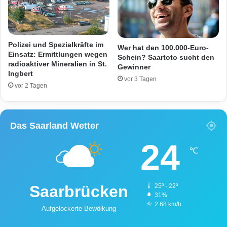
l
d
e
e
t
r
z
B
t
Polizei und Spezialkräfte im
Wer hat den 100.000-Euro-
4
e
Einsatz: Ermittlungen wegen
Schein? Saartoto sucht den
2
radioaktiver Mineralien in St.
n
Gewinner
Ingbert
3
P
vor 3 Tagen
e
vor 2 Tagen
r
s
o
Das Saarland Wetter
n
e
24
℃
n
Saarbrücken
25º - 22º
31%
2.68 km/h
Aufgelockerte Bewölkung