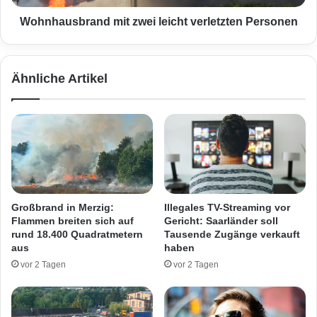
t
b
z
r
Wohnhausbrand mit zwei leicht verletzten Personen
t
a
e
n
m
d
Ähnliche Artikel
M
m
o
i
t
t
o
z
r
w
r
e
a
i
d
l
f
e
Großbrand in Merzig:
Illegales TV-Streaming vor
a
i
Flammen breiten sich auf
Gericht: Saarländer soll
h
c
rund 18.400 Quadratmetern
Tausende Zugänge verkauft
r
h
aus
haben
e
t
vor 2 Tagen
vor 2 Tagen
r
v
a
e
u
r
f