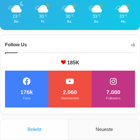
23
30
30
33
33
℃
℃
℃
℃
℃
Do.
Fr.
Sa.
So.
Mo.
Follow Us
185K
176k
2.060
7.000
Fans
Abonnenten
Followers
Beliebt
Neueste