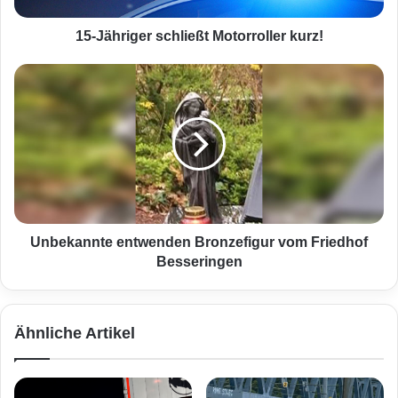
g
e
15-Jähriger schließt Motorroller kurz!
r
s
U
c
n
h
b
l
e
i
k
e
a
ß
n
t
n
M
t
o
e
Unbekannte entwenden Bronzefigur vom Friedhof
t
e
Besseringen
o
n
r
t
r
w
Ähnliche Artikel
o
e
l
n
l
d
e
e