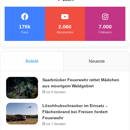
176k
2.060
7.000
Fans
Abonnenten
Followers
Beliebt
Neueste
Saarbrücker Feuerwehr rettet Mädchen
aus moorigem Waldgebiet
vor 6 Stunden
Löschhubschrauber im Einsatz –
Flächenbrand bei Freisen fordert
Feuerwehr
vor 7 Stunden