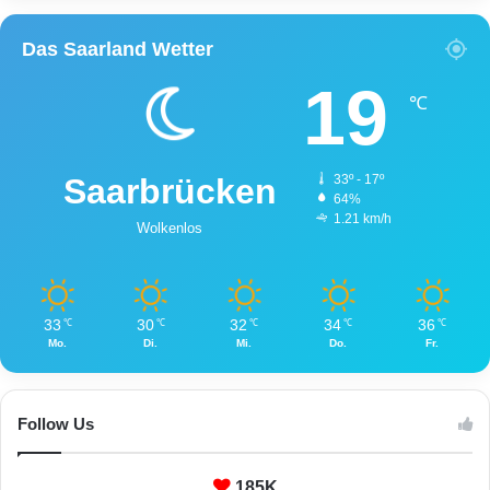
o
f
Das Saarland Wetter
B
e
19
s
℃
s
e
r
Saarbrücken
33º - 17º
i
64%
n
1.21 km/h
Wolkenlos
g
e
n
33
30
32
34
36
℃
℃
℃
℃
℃
Mo.
Di.
Mi.
Do.
Fr.
Follow Us
185K