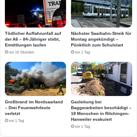
r
n
k
B
u
r
r
o
z
n
Tödlicher Auffahrunfall auf
Nächster Saarbahn-Streik für
!
z
der A6 – 84-Jähriger stirbt,
Montag angekündigt –
e
Ermittlungen laufen
Pünktlich zum Schulstart
f
vor 16 Stunden
vor 1 Tag
i
g
u
r
v
o
m
F
Großbrand im Nordsaarland
Gasleitung bei
r
– Drei Feuerwehrleute
Baggerarbeiten beschädigt –
i
verletzt
18 Menschen in Rilchingen-
Hanweiler evakuiert
e
vor 1 Tag
d
vor 1 Tag
h