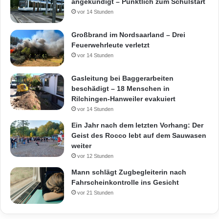
angekündigt – Pünktlich zum Schulstart
e
vor 14 Stunden
n
Großbrand im Nordsaarland – Drei
Feuerwehrleute verletzt
vor 14 Stunden
Gasleitung bei Baggerarbeiten
beschädigt – 18 Menschen in
Rilchingen-Hanweiler evakuiert
vor 14 Stunden
Ein Jahr nach dem letzten Vorhang: Der
Geist des Rocco lebt auf dem Sauwasen
weiter
vor 12 Stunden
Mann schlägt Zugbegleiterin nach
Fahrscheinkontrolle ins Gesicht
vor 21 Stunden