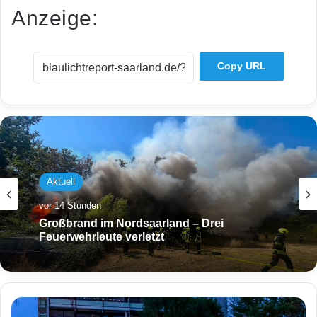
Anzeige:
Copy URL
Aktuell
vor 14 Stunden
Großbrand im Nordsaarland – Drei
Feuerwehrleute verletzt
N