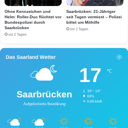
H
n
o
n
Ohne Kennzeichen und
Saarbrücken: 21-Jähriger
c
a
Helm: Roller-Duo flüchtet vor
seit Tagen vermisst – Polizei
h
c
Bundespolizei durch
bittet um Mithilfe
h
Saarbrücken
h
vor 2 Tagen
a
G
vor 2 Tagen
u
e
s
f
a
Das Saarland Wetter
h
r
17
e
℃
n
b
r
Saarbrücken
36º - 14º
e
66%
m
0.89 km/h
Aufgelockerte Bewölkung
s
u
n
g