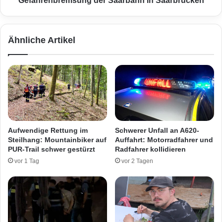
Gefahrenbremsung der Saarbahn in Saarbrücken
t
a
e
l
t
l
Ähnliche Artikel
B
m
e
i
w
t
o
v
h
e
n
r
e
l
r
e
b
t
Aufwendige Rettung im
Schwerer Unfall an A620-
e
z
Steilhang: Mountainbiker auf
Auffahrt: Motorradfahrer und
i
t
PUR-Trail schwer gestürzt
Radfahrer kollidieren
F
e
vor 1 Tag
vor 2 Tagen
e
r
u
P
e
e
r
r
i
s
n
o