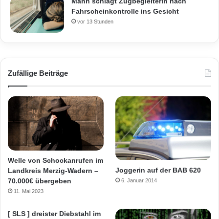
Mann schlägt Zugbegleiterin nach
Fahrscheinkontrolle ins Gesicht
vor 13 Stunden
Zufällige Beiträge
Welle von Schockanrufen im
Joggerin auf der BAB 620
Landkreis Merzig-Wadern –
70.000€ übergeben
6. Januar 2014
11. Mai 2023
[ SLS ] dreister Diebstahl im