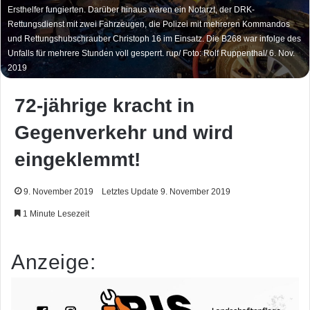
Ersthelfer fungierten. Darüber hinaus waren ein Notarzt, der DRK-
Rettungsdienst mit zwei Fahrzeugen, die Polizei mit mehreren Kommandos
und Rettungshubschrauber Christoph 16 im Einsatz. Die B268 war infolge des
Unfalls für mehrere Stunden voll gesperrt. rup/ Foto: Rolf Ruppenthal/ 6. Nov.
2019
72-jährige kracht in
Gegenverkehr und wird
eingeklemmt!
9. November 2019
Letztes Update 9. November 2019
1 Minute Lesezeit
Anzeige: