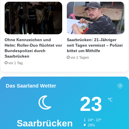
i
t
n
e
g
i
e
n
n
c
a
.
Ohne Kennzeichen und
Saarbrücken: 21-Jähriger
1
Helm: Roller-Duo flüchtet vor
seit Tagen vermisst – Polizei
0
Bundespolizei durch
bittet um Mithilfe
Saarbrücken
M
vor 2 Tagen
e
vor 1 Tag
t
e
r
Das Saarland Wetter
e
i
23
n
℃
e
n
A
Saarbrücken
24º - 22º
b
29%
h