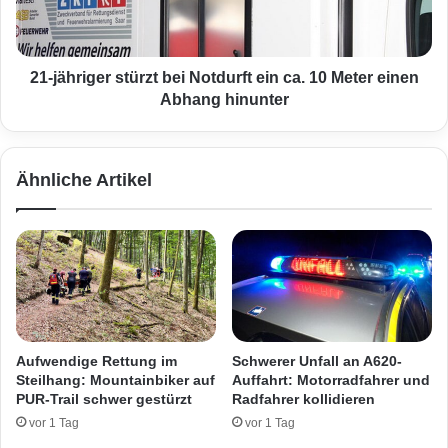
m
r
i
i
t
g
N
e
21-jähriger stürzt bei Notdurft ein ca. 10 Meter einen
ö
r
Abhang hinunter
t
s
i
t
g
ü
Ähnliche Artikel
u
r
n
z
g
t
i
b
n
e
S
i
a
N
a
o
r
t
Aufwendige Rettung im
Schwerer Unfall an A620-
w
d
Steilhang: Mountainbiker auf
Auffahrt: Motorradfahrer und
e
u
PUR-Trail schwer gestürzt
Radfahrer kollidieren
l
r
vor 1 Tag
vor 1 Tag
l
f