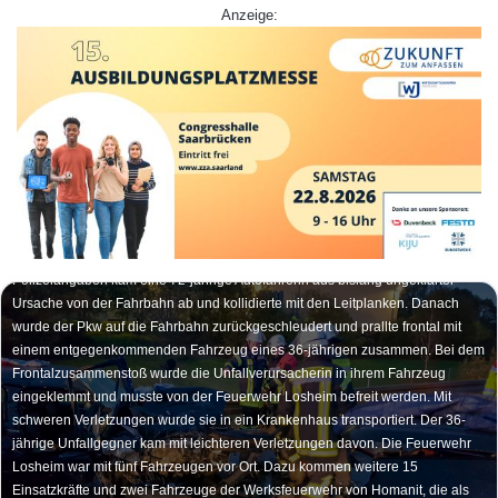
Anzeige:
Zwei Verletzte und zwei Mal Totalschaden, das ist die Bilanz eines
schweren Verkehrsunfalls, der am frühen Mittwochabend die Bundesstraße
268 zwischen Losheim und Nunkirchen in Höhe von Homanit blockierte. Nach
Polizeiangaben kam eine 72-jährige Autofahrerin aus bislang ungeklärter
Ursache von der Fahrbahn ab und kollidierte mit den Leitplanken. Danach
wurde der Pkw auf die Fahrbahn zurückgeschleudert und prallte frontal mit
einem entgegenkommenden Fahrzeug eines 36-jährigen zusammen. Bei dem
Frontalzusammenstoß wurde die Unfallverursacherin in ihrem Fahrzeug
eingeklemmt und musste von der Feuerwehr Losheim befreit werden. Mit
schweren Verletzungen wurde sie in ein Krankenhaus transportiert. Der 36-
jährige Unfallgegner kam mit leichteren Verletzungen davon. Die Feuerwehr
Losheim war mit fünf Fahrzeugen vor Ort. Dazu kommen weitere 15
Einsatzkräfte und zwei Fahrzeuge der Werksfeuerwehr von Homanit, die als