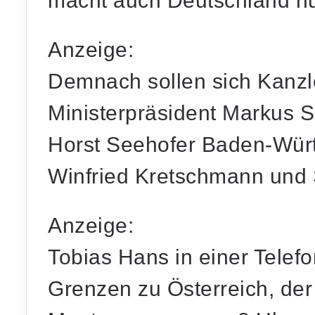
macht auch Deutschland nu
Anzeige:
Demnach sollen sich Kanzl
Ministerpräsident Markus 
Horst Seehofer Baden-Würt
Winfried Kretschmann und 
Anzeige:
Tobias Hans in einer Telefo
Grenzen zu Österreich, de