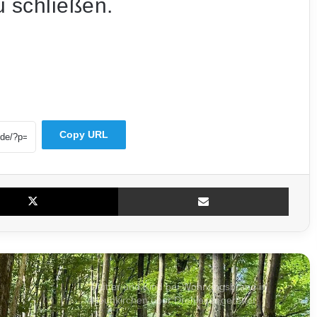
 schließen.
Mitten in der Nacht: Feuer erfasst
Mehrfamilienhaus in Saarlouis
Drittliga-Umfrage: Konkurrenz traut dem
FCS den Aufstieg nicht zu
Copy URL
Polizei bereitet Großeinsatz zum FCS-
Heimspiel gegen Essen vor – Camphauser
voll gesperrt
X
Teile per E-Mail
Nach mutmaßlichem Überfall: FCH-Ultra-
Gruppierung „Crew 424“ löst sich auf
Mutter und Kind bei Wohnungsbrand in
Neunkirchen über Drehleiter gerettet