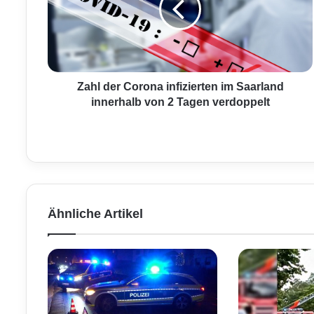
d
e
r
C
o
r
Zahl der Corona infizierten im Saarland
o
innerhalb von 2 Tagen verdoppelt
n
a
i
n
f
i
z
Ähnliche Artikel
i
e
r
t
e
n
i