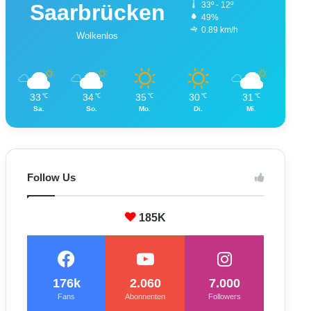
Saarbrücken
33º - 12º
49%
0.89 km/h
Wolkenlos
33
34
35
30
31
℃
℃
℃
℃
℃
Sa.
So.
Mo.
Di.
Mi.
Follow Us
185K
176k
2.060
7.000
Fans
Abonnenten
Followers