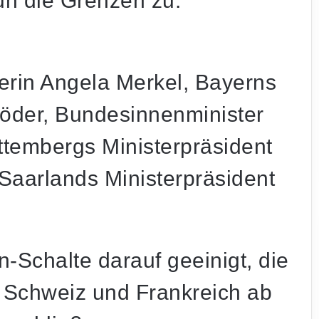
n die Grenzen zu.
erin Angela Merkel, Bayerns
Söder, Bundesinnenminister
tembergs Ministerpräsident
Saarlands Ministerpräsident
Saarbrücken: 21-Jähriger seit Tagen
vermisst – Polizei bittet um Mithilfe
n-Schalte darauf geeinigt, die
Auto überschlägt sich nach Kollision mit
r Schweiz und Frankreich ab
Anhänger in Nohfelden