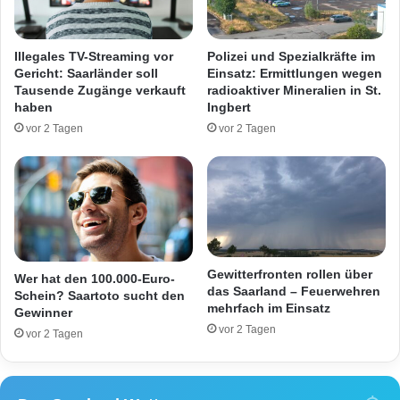
o
c
h
h
o
e
Illegales TV-Streaming vor
Polizei und Spezialkräfte im
l
n
Gericht: Saarländer soll
Einsatz: Ermittlungen wegen
i
d
Tausende Zugänge verkauft
radioaktiver Mineralien in St.
s
i
haben
Ingbert
c
e
vor 2 Tagen
vor 2 Tagen
h
b
e
e
r
n
B
e
e
i
n
Gewitterfronten rollen über
Wer hat den 100.000-Euro-
f
das Saarland – Feuerwehren
Schein? Saartoto sucht den
l
mehrfach im Einsatz
Gewinner
u
vor 2 Tagen
vor 2 Tagen
s
s
u