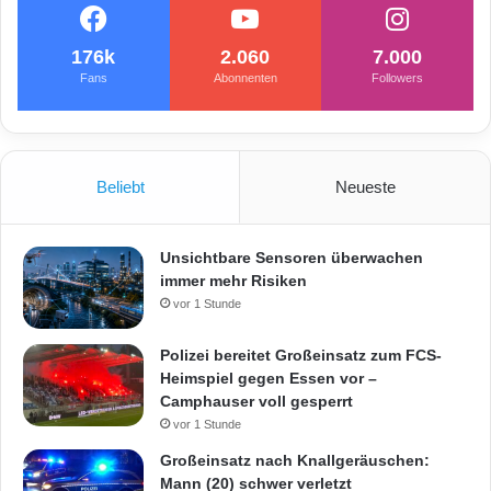
176k
2.060
7.000
Fans
Abonnenten
Followers
Beliebt
Neueste
Unsichtbare Sensoren überwachen
immer mehr Risiken
vor 1 Stunde
Polizei bereitet Großeinsatz zum FCS-
Heimspiel gegen Essen vor –
Camphauser voll gesperrt
vor 1 Stunde
Großeinsatz nach Knallgeräuschen:
Mann (20) schwer verletzt