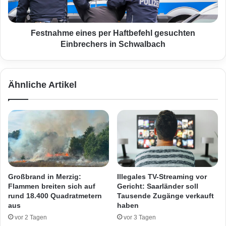
h
s
m
c
e
h
e
Festnahme eines per Haftbefehl gesuchten
r
i
Einbrechers in Schwalbach
e
n
c
e
k
s
Ähnliche Artikel
l
p
i
e
c
r
h
H
e
a
m
f
F
t
r
b
o
e
Großbrand in Merzig:
Illegales TV-Streaming vor
n
f
Flammen breiten sich auf
Gericht: Saarländer soll
t
e
rund 18.400 Quadratmetern
Tausende Zugänge verkauft
a
h
aus
haben
l
l
vor 2 Tagen
vor 3 Tagen
c
g