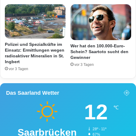
r
e
a
s
s
u
h
c
a
h
u
t
f
e
Polizei und Spezialkräfte im
Wer hat den 100.000-Euro-
d
n
Einsatz: Ermittlungen wegen
Schein? Saartoto sucht den
e
radioaktiver Mineralien in St.
E
Gewinner
Ingbert
r
i
vor 3 Tagen
B
n
vor 3 Tagen
5
b
1
r
N
e
Das Saarland Wetter
a
c
h
h
12
e
e
℃
K
r
o
s
n
i
Saarbrücken
28º - 11º
z
n
67%