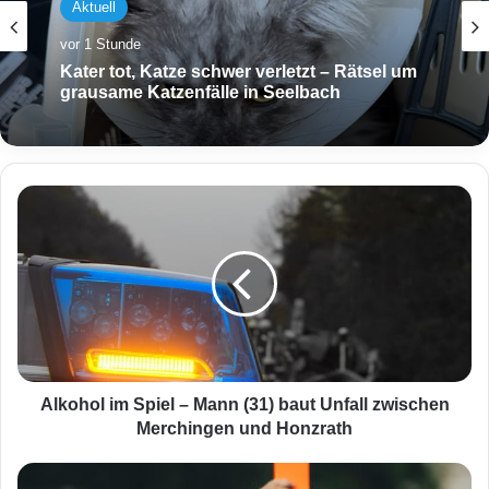
Aktuell
vor 1 Stunde
Kater tot, Katze schwer verletzt – Rätsel um
grausame Katzenfälle in Seelbach
A
l
k
o
h
o
l
i
m
S
Alkohol im Spiel – Mann (31) baut Unfall zwischen
p
Merchingen und Honzrath
i
e
Ü