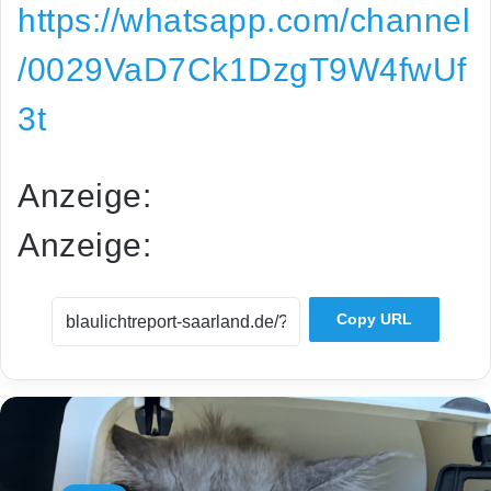
https://whatsapp.com/channel
/0029VaD7Ck1DzgT9W4fwUf
3t
Anzeige:
Anzeige:
Copy URL