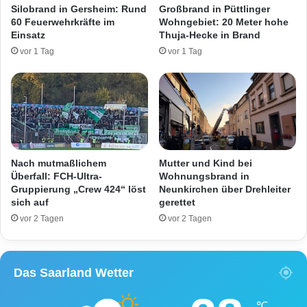
c
Silobrand in Gersheim: Rund
Großbrand in Püttlinger
i
h
60 Feuerwehrkräfte im
Wohngebiet: 20 Meter hohe
s
e
Einsatz
Thuja-Hecke in Brand
c
n
vor 1 Tag
vor 1 Tag
h
S
e
c
n
h
M
i
e
e
r
d
c
s
h
r
Nach mutmaßlichem
Mutter und Kind bei
i
i
Überfall: FCH-Ultra-
Wohnungsbrand in
n
c
Gruppierung „Crew 424“ löst
Neunkirchen über Drehleiter
g
sich auf
gerettet
h
e
t
vor 2 Tagen
vor 2 Tagen
n
e
u
r
n
!
Das Saarland Wetter
d
Z
H
u
o
s
℃