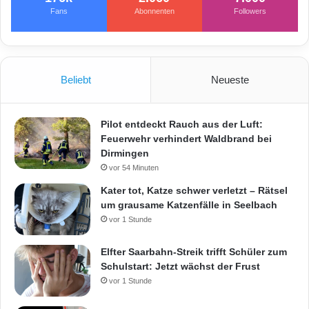
i
Fans
Abonnenten
Followers
t
d
e
m
E
Beliebt
Neueste
l
l
e
Pilot entdeckt Rauch aus der Luft:
n
Feuerwehr verhindert Waldbrand bei
b
Dirmingen
o
vor 54 Minuten
g
Kater tot, Katze schwer verletzt – Rätsel
e
um grausame Katzenfälle in Seelbach
n
vor 1 Stunde
!
Elfter Saarbahn-Streik trifft Schüler zum
Schulstart: Jetzt wächst der Frust
vor 1 Stunde