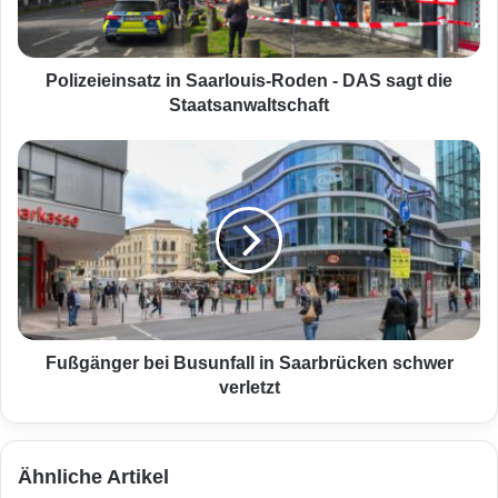
i
e
i
n
Polizeieinsatz in Saarlouis-Roden - DAS sagt die
s
Staatsanwaltschaft
a
t
F
z
u
i
ß
n
g
S
ä
a
n
a
g
r
e
l
r
o
b
Fußgänger bei Busunfall in Saarbrücken schwer
u
e
verletzt
i
i
s
B
-
u
Ähnliche Artikel
R
s