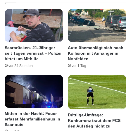
o
u
d
n
e
f
n
a
-
l
D
l
A
i
S
n
Saarbrücken: 21-Jähriger
Auto überschlägt sich nach
s
S
seit Tagen vermisst – Polizei
Kollision mit Anhänger in
a
a
bittet um Mithilfe
Nohfelden
g
a
vor 24 Stunden
vor 1 Tag
t
r
d
b
i
r
e
ü
S
c
t
k
a
e
a
n
Mitten in der Nacht: Feuer
Drittliga-Umfrage:
t
s
erfasst Mehrfamilienhaus in
Konkurrenz traut dem FCS
s
c
Saarlouis
den Aufstieg nicht zu
a
h