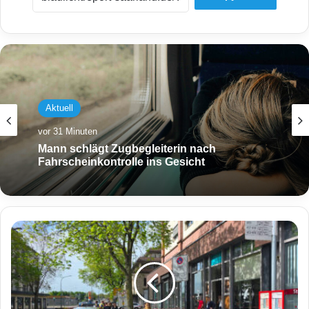
Aktuell
vor 31 Minuten
Mann schlägt Zugbegleiterin nach
Fahrscheinkontrolle ins Gesicht
P
o
l
i
z
e