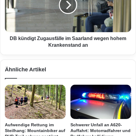
A
n
n
d
g
i
e
g
k
t
l
Z
DB kündigt Zugausfälle im Saarland wegen hohem
a
u
Krankenstand an
g
g
t
a
e
u
Ähnliche Artikel
r
s
i
f
m
ä
Y
l
e
l
b
e
o
i
a
m
h
S
Aufwendige Rettung im
Schwerer Unfall an A620-
P
a
Steilhang: Mountainbiker auf
Auffahrt: Motorradfahrer und
r
a