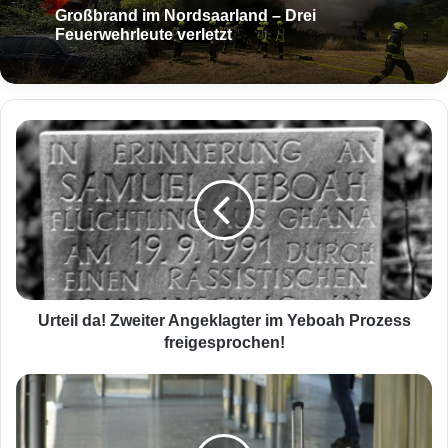
Großbrand im Nordsaarland – Drei
Feuerwehrleute verletzt
U
r
t
e
i
l
d
a
!
Z
Urteil da! Zweiter Angeklagter im Yeboah Prozess
w
freigesprochen!
e
i
D
t
B
e
k
r
ü