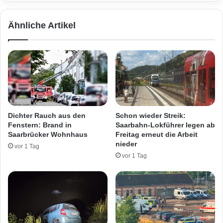
u
o
t
n
Ähnliche Artikel
o
A
i
u
n
t
S
o
a
e
a
r
r
f
w
a
e
s
Dichter Rauch aus den
Schon wieder Streik:
l
s
Fenstern: Brand in
Saarbahn-Lokführer legen ab
l
t
Saarbrücker Wohnhaus
Freitag erneut die Arbeit
i
-
nieder
vor 1 Tag
n
S
vor 1 Tag
g
c
e
h
n
w
e
r
e