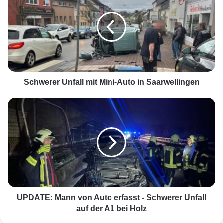
h
w
e
r
e
r
U
n
Schwerer Unfall mit Mini-Auto in Saarwellingen
f
a
U
l
P
l
D
m
A
i
T
t
E
M
:
i
M
n
a
i
n
UPDATE: Mann von Auto erfasst - Schwerer Unfall
-
n
auf der A1 bei Holz
A
v