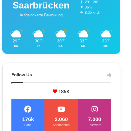
Saarbrücken
29º - 20º
36%
8.05 km/h
Aufgelockerte Bewölkung
29
30
30
33
33
℃
℃
℃
℃
℃
Do.
Fr.
Sa.
So.
Mo.
Follow Us
185K
176k
2.060
7.000
Fans
Abonnenten
Followers