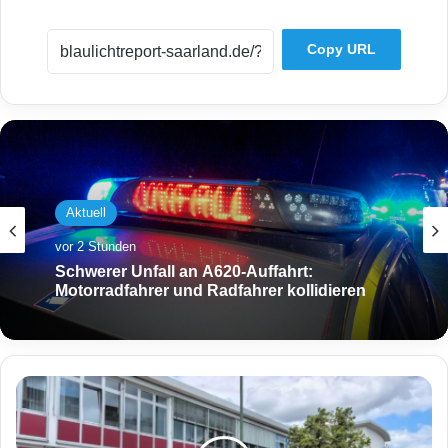
Copy URL
Aktuell
vor 4 Stunden
Aktuell
Ohne Kennzeichen und Helm: Roller-Duo
flüchtet vor Bundespolizei durch
vor 2 Stunden
Saarbrücken
A
n
Schwerer Unfall an A620-Auffahrt:
g
Motorradfahrer und Radfahrer kollidieren