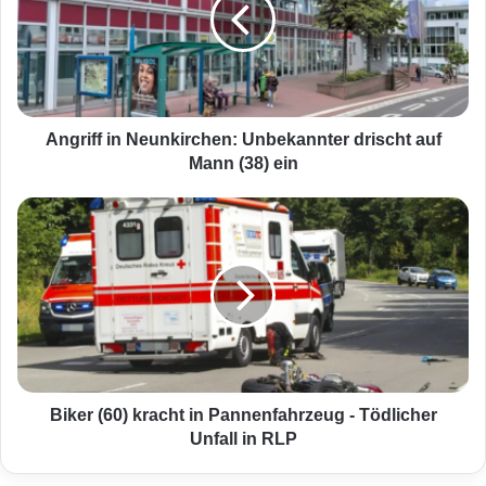
r
i
f
f
i
n
N
Angriff in Neunkirchen: Unbekannter drischt auf
e
Mann (38) ein
u
n
B
k
i
i
k
r
e
c
r
h
(
e
6
n
0
:
)
U
k
Biker (60) kracht in Pannenfahrzeug - Tödlicher
n
r
Unfall in RLP
b
a
e
c