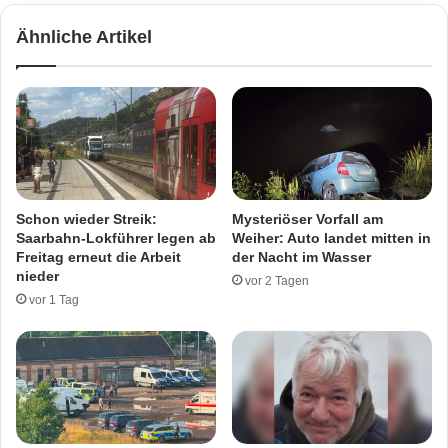
k
h
Ähnliche Artikel
a
t
n
i
n
n
t
P
e
a
r
n
d
n
r
e
i
n
Schon wieder Streik:
Mysteriöser Vorfall am
s
f
Saarbahn-Lokführer legen ab
Weiher: Auto landet mitten in
c
a
Freitag erneut die Arbeit
der Nacht im Wasser
h
h
nieder
vor 2 Tagen
t
r
vor 1 Tag
a
z
u
e
f
u
M
g
a
-
n
T
n
ö