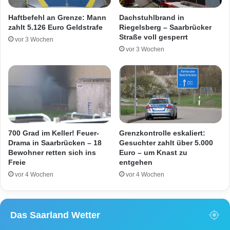
s
r
H
Haftbefehl an Grenze: Mann
Dachstuhlbrand in
o
e
zahlt 5.126 Euro Geldstrafe
Riegelsberg – Saarbrücker
ß
i
Straße voll gesperrt
vor 3 Wochen
a
m
vor 3 Wochen
u
t
f
r
g
i
e
k
b
o
o
t
t
d
k
e
700 Grad im Keller! Feuer-
Grenzkontrolle eskaliert:
ä
s
Drama in Saarbrücken – 18
Gesuchter zahlt über 5.000
m
1
Bewohner retten sich ins
Euro – um Knast zu
p
Freie
entgehen
.
f
F
vor 4 Wochen
vor 4 Wochen
t
C
g
S
e
a
Das Saarland Wetter
g
a
e
r