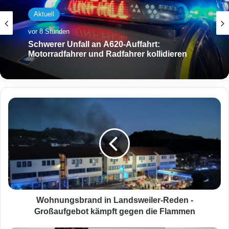
Aktuell
vor 10 Stunden
Aktuell
Ohne Kennzeichen und Helm: Roller-Duo
flüchtet vor Bundespolizei durch
vor 8 Stunden
Saarbrücken
W
o
Schwerer Unfall an A620-Auffahrt:
h
Motorradfahrer und Radfahrer kollidieren
n
u
n
g
s
b
r
Wohnungsbrand in Landsweiler-Reden -
a
Großaufgebot kämpft gegen die Flammen
n