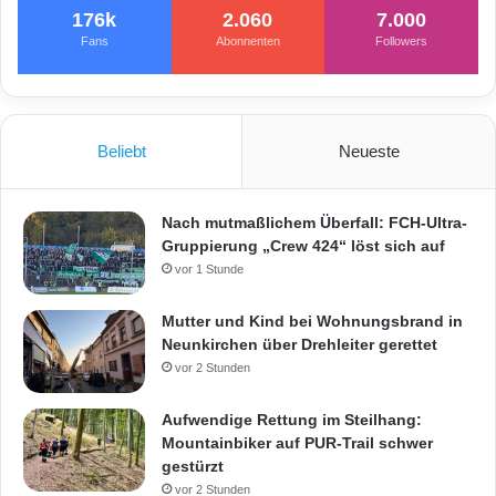
e
176k
2.060
7.000
F
Fans
Abonnenten
Followers
a
n
-
D
e
Beliebt
Neueste
b
a
t
Nach mutmaßlichem Überfall: FCH-Ultra-
t
Gruppierung „Crew 424“ löst sich auf
e
vor 1 Stunde
Mutter und Kind bei Wohnungsbrand in
Neunkirchen über Drehleiter gerettet
vor 2 Stunden
Aufwendige Rettung im Steilhang:
Mountainbiker auf PUR-Trail schwer
gestürzt
vor 2 Stunden