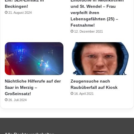
Eilt! SEK-Einsatz in
Einbrüche in Neunkirchen
Beckingen!
und St. Wendel – Frau
verpfeift ihren
21. August 2024
Lebensgefährten (25) –
Festnahme!
12. Dezember 2021
Nächtliche Hilferufe auf der
Zeugensuche nach
Saar in Merzig –
Raubüberfall auf Kiosk
Großeinsatz!
16. April 2021
26. Juli 2024