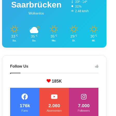
Saarbrücken
33º - 14º
31%
2.48 km/h
Wolkenlos
33
35
35
29
30
℃
℃
℃
℃
℃
Sa.
So.
Mo.
Di.
Mi.
Follow Us
185K
176k
2.060
7.000
Fans
Abonnenten
Followers