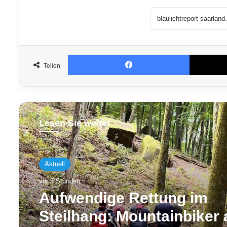
Facebook
Teilen
Lesen Sie weiter
Aktuell
vor 5 Stunden
Aufwendige Rettung im
Steilhang: Mountainbiker 