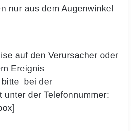
ren nur aus dem Augenwinkel
eise auf den Verursacher oder
m Ereignis
Drittliga-Umfrage: Konkurrenz traut dem
FCS den Aufstieg nicht zu
itte bei der
rt unter der Telefonnummer:
Polizei bereitet Großeinsatz zum FCS-
Heimspiel gegen Essen vor – Camphauser
box]
voll gesperrt
Großeinsatz nach Knallgeräuschen: Mann
(20) schwer verletzt