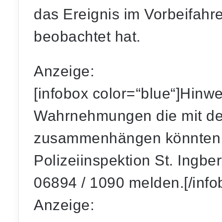
das Ereignis im Vorbeifah
beobachtet hat.
Anzeige:
[infobox color=“blue“]Hinw
Wahrnehmungen die mit de
zusammenhängen könnten b
Polizeiinspektion St. Ingbe
06894 / 1090 melden.[/info
Anzeige: