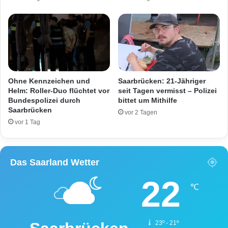
u
r
s
o
n
l
ü
l
c
e
h
n
t
i
e
n
Ohne Kennzeichen und
Saarbrücken: 21-Jähriger
r
d
Helm: Roller-Duo flüchtet vor
seit Tagen vermisst – Polizei
u
e
Bundespolizei durch
bittet um Mithilfe
n
Saarbrücken
r
vor 2 Tagen
g
S
vor 1 Tag
s
a
z
a
e
r
Das Saarland Wetter
l
b
l
r
22
e
ü
℃
c
k
e
23º - 21º
r