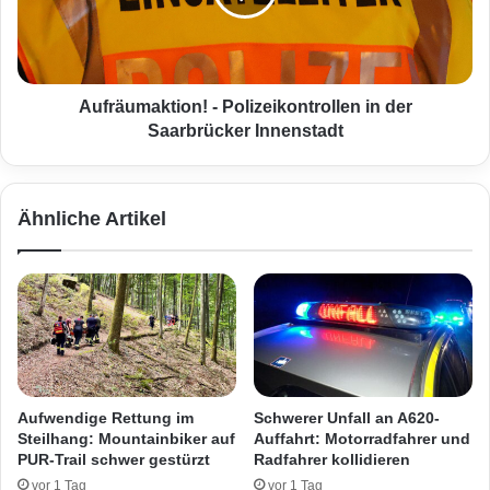
n
u
d
m
a
a
l
k
i
t
Aufräumaktion! - Polizeikontrollen in der
e
i
Saarbrücker Innenstadt
r
o
e
n
r
!
Ähnliche Artikel
l
-
a
P
n
o
d
l
e
i
t
z
i
e
n
i
d
k
Aufwendige Rettung im
Schwerer Unfall an A620-
e
o
Steilhang: Mountainbiker auf
Auffahrt: Motorradfahrer und
r
n
PUR-Trail schwer gestürzt
Radfahrer kollidieren
A
t
vor 1 Tag
vor 1 Tag