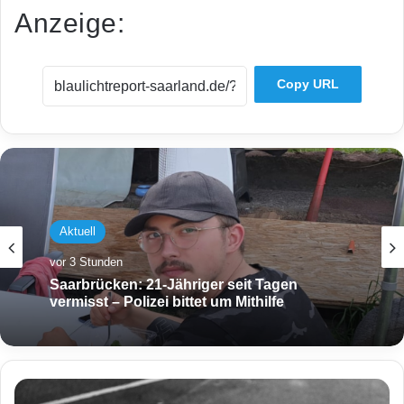
Anzeige:
Copy URL
Aktuell
vor 3 Stunden
Saarbrücken: 21-Jähriger seit Tagen
vermisst – Polizei bittet um Mithilfe
U