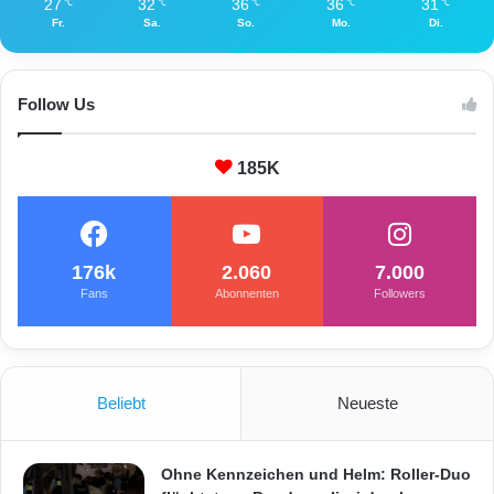
27
32
36
36
31
℃
℃
℃
℃
℃
Fr.
Sa.
So.
Mo.
Di.
Follow Us
185K
176k
2.060
7.000
Fans
Abonnenten
Followers
Beliebt
Neueste
Ohne Kennzeichen und Helm: Roller-Duo