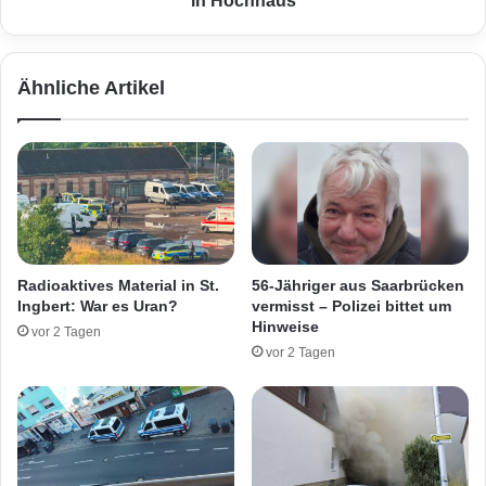
in Hochhaus
u
F
n
e
g
u
Ähnliche Artikel
e
e
n
r
v
w
o
e
r
h
G
r
r
r
u
e
n
t
Radioaktives Material in St.
56-Jähriger aus Saarbrücken
d
t
Ingbert: War es Uran?
vermisst – Polizei bittet um
s
e
Hinweise
vor 2 Tagen
c
t
vor 2 Tagen
h
B
u
e
l
w
e
o
a
h
n
n