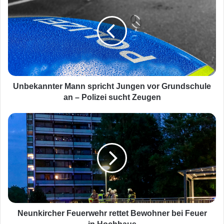
n
b
e
k
a
n
n
t
e
Unbekannter Mann spricht Jungen vor Grundschule
r
an – Polizei sucht Zeugen
M
a
N
n
e
n
u
s
n
p
k
r
i
i
r
c
c
h
h
t
e
Neunkircher Feuerwehr rettet Bewohner bei Feuer
J
r