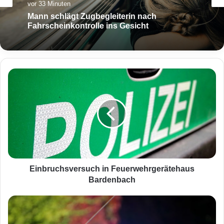
vor 33 Minuten
Mann schlägt Zugbegleiterin nach
Fahrscheinkontrolle ins Gesicht
E
i
n
b
r
u
c
h
s
v
Einbruchsversuch in Feuerwehrgerätehaus
e
Bardenbach
r
s
U
u
n
c
f