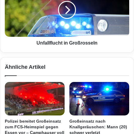
h
a
i
l
n
l
F
f
e
l
u
u
e
c
Unfallflucht in Großrosseln
r
h
w
t
e
i
Ähnliche Artikel
h
n
r
G
g
r
e
o
r
ß
ä
r
t
o
e
s
h
s
Polizei bereitet Großeinsatz
Großeinsatz nach
a
e
zum FCS-Heimspiel gegen
Knallgeräuschen: Mann (20)
u
l
Essen vor – Camphauser voll
schwer verletzt