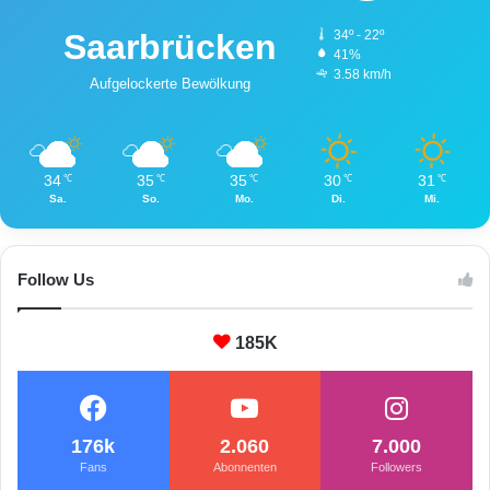
Saarbrücken
34º - 22º
41%
3.58 km/h
Aufgelockerte Bewölkung
34
35
35
30
31
℃
℃
℃
℃
℃
Sa.
So.
Mo.
Di.
Mi.
Follow Us
185K
176k
2.060
7.000
Fans
Abonnenten
Followers