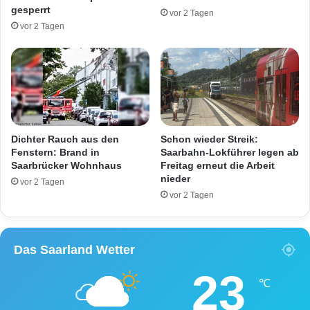
s
n
gesperrt
vor 2 Tagen
B
vor 2 Tagen
a
r
d
e
n
b
a
c
Dichter Rauch aus den
Schon wieder Streik:
h
Fenstern: Brand in
Saarbahn-Lokführer legen ab
Saarbrücker Wohnhaus
Freitag erneut die Arbeit
nieder
vor 2 Tagen
vor 2 Tagen
Das Saarland Wetter
23
℃