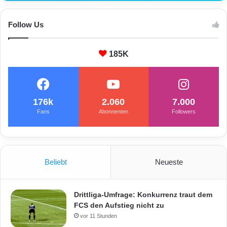
v
e
r
Follow Us
l
i
185K
e
r
t
S
i
176k
2.060
7.000
t
Fans
Abonnenten
Followers
z
Beliebt
Neueste
Drittliga-Umfrage: Konkurrenz traut dem
FCS den Aufstieg nicht zu
vor 11 Stunden