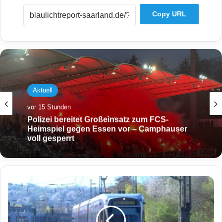
Copy URL
Aktuell
vor 15 Stunden
Polizei bereitet Großeinsatz zum FCS-
Heimspiel gegen Essen vor – Camphauser
voll gesperrt
D
r
o
h