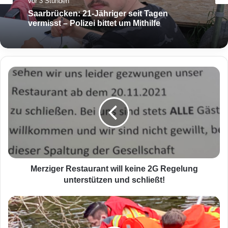
vor 3 Stunden
Saarbrücken: 21-Jähriger seit Tagen
vermisst – Polizei bittet um Mithilfe
M
e
r
z
i
g
e
r
R
e
Merziger Restaurant will keine 2G Regelung
s
unterstützen und schließt!
t
a
F
u
e
r
u