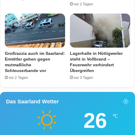
g
n
vor 2 Tagen
u
g
n
e
t
l
e
s
r
c
s
h
t
n
ü
u
Großrazzia auch im Saarland:
Lagerhalle in Hüttigweiler
t
r
Ermittler gehen gegen
steht in Vollbrand –
z
mutmaßliche
Feuerwehr verhindert
e
Schleuserbande vor
Übergreifen
n
vor 2 Tagen
vor 3 Tagen
u
n
d
Das Saarland Wetter
s
c
26
h
℃
l
i
e