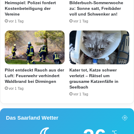
Heimspiel: Polizei fordert
Bilderbuch-Sommerwoche
n
Kostenbeteiligung der
zu: Sonne satt, Freibäder
S
Vereine
voll und Schwenker an!
e
vor 1 Tag
vor 1 Tag
r
r
i
g
a
b
g
e
Pilot entdeckt Rauch aus der
Kater tot, Katze schwer
s
Luft: Feuerwehr verhindert
verletzt – Rätsel um
Waldbrand bei Dirmingen
grausame Katzenfälle in
t
Seelbach
ü
vor 1 Tag
r
vor 1 Tag
z
t
Das Saarland Wetter
℃