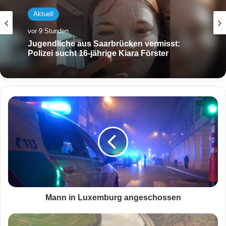
Aktuell
vor 9 Stunden
Jugendliche aus Saarbrücken vermisst:
Polizei sucht 16-jährige Kiara Förster
M
a
n
n
i
n
L
u
x
e
Mann in Luxemburg angeschossen
m
b
D