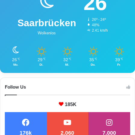
26
Saarbrücken
26º - 24º
48%
2.41 km/h
Wolkenlos
26
29
32
35
39
℃
℃
℃
℃
℃
Mo.
Di.
Mi.
Do.
Fr.
Follow Us
185K
176k
2.060
7.000