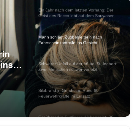
Ein Jahr nach dem letzten Vorhang: Der
Geist des Rocco lebt auf dem Sauwasen
weiter
Mann schlägt Zugbegleiterin nach
Fahrscheinkontrolle ins Gesicht
rin
ins
Schwerer Unfall auf der A6 bei St. Ingbert:
Zwei Menschen schwer verletzt
Silobrand in Gersheim: Rund 60
Feuerwehrkräfte im Einsatz
Großbrand in Püttlinger Wohngebiet: 20
Meter hohe Thuja-Hecke in Brand