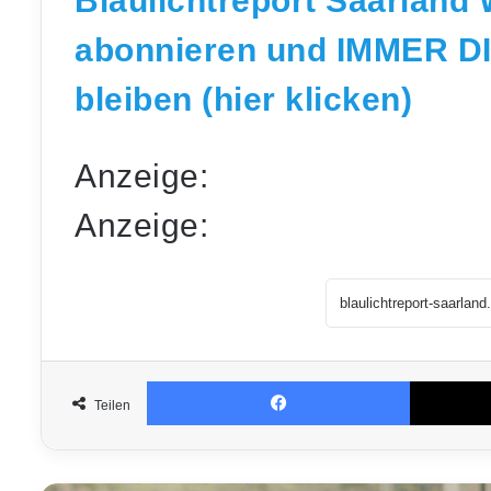
Blaulichtreport Saarland
abonnieren und IMMER D
bleiben (hier klicken)
Anzeige:
Anzeige:
Facebook
Teilen