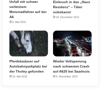
Unfall mit schwer
Einbruch in das „Haus
verletztem
Residenz“ – Täter
Motorradfahrer auf der
unbekannt
A6
18. Dezember 2013
6. Mai 2016
Pferdekadaver auf
Wieder Vollsperrung
Autobahnparkplatz bei
nach schwerem Crash
der Tholey gefunden
auf A620 bei Saarlouis
10. Mai 2016
9. November 2023