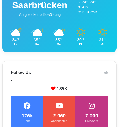
Saarbrücken
34º - 24º
41%
3.13 km/h
Aufgelockerte Bewölkung
34
35
35
30
31
℃
℃
℃
℃
℃
Sa.
So.
Mo.
Di.
Mi.
Follow Us
185K
176k
2.060
7.000
Fans
Abonnenten
Followers