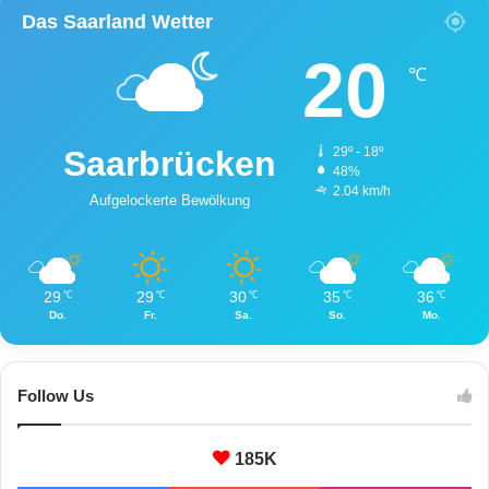
Das Saarland Wetter
20
℃
Saarbrücken
29º - 18º
48%
2.04 km/h
Aufgelockerte Bewölkung
29
29
30
35
36
℃
℃
℃
℃
℃
Do.
Fr.
Sa.
So.
Mo.
Follow Us
185K