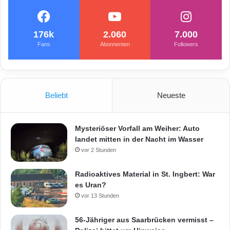
176k
2.060
7.000
Fans
Abonnenten
Followers
Beliebt
Neueste
Mysteriöser Vorfall am Weiher: Auto
landet mitten in der Nacht im Wasser
vor 2 Stunden
Radioaktives Material in St. Ingbert: War
es Uran?
vor 13 Stunden
56-Jähriger aus Saarbrücken vermisst –