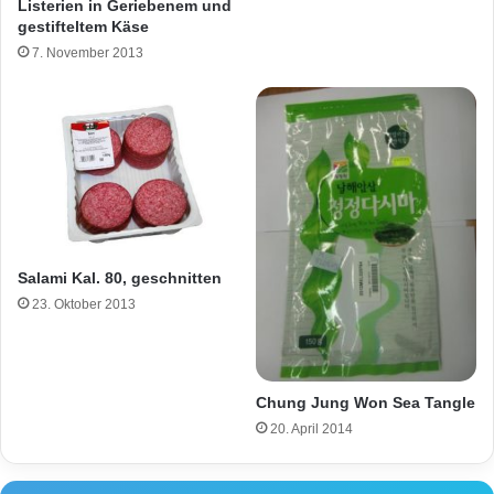
Listerien in Geriebenem und
e
gestifteltem Käse
n
7. November 2013
!
Salami Kal. 80, geschnitten
23. Oktober 2013
Chung Jung Won Sea Tangle
20. April 2014