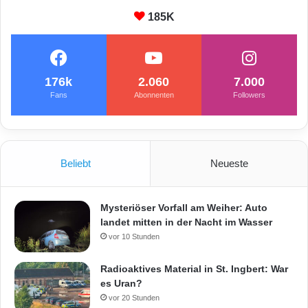
185K
176k
2.060
7.000
Fans
Abonnenten
Followers
Beliebt
Neueste
Mysteriöser Vorfall am Weiher: Auto
landet mitten in der Nacht im Wasser
vor 10 Stunden
Radioaktives Material in St. Ingbert: War
es Uran?
vor 20 Stunden