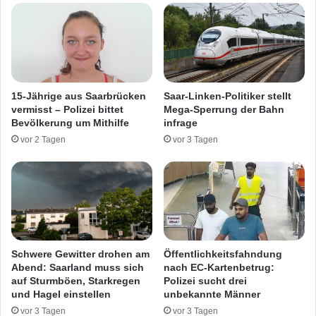
e
t
F
-
a
T
h
ä
r
t
e
e
15-Jährige aus Saarbrücken
Saar-Linken-Politiker stellt
r
r
vermisst – Polizei bittet
Mega-Sperrung der Bahn
i
n
Bevölkerung um Mithilfe
infrage
n
i
vor 2 Tagen
vor 3 Tagen
N
c
e
h
u
t
n
b
k
e
i
k
r
a
c
n
Schwere Gewitter drohen am
Öffentlichkeitsfahndung
h
n
Abend: Saarland muss sich
nach EC-Kartenbetrug:
e
t
auf Sturmböen, Starkregen
Polizei sucht drei
r
und Hagel einstellen
unbekannte Männer
I
vor 3 Tagen
vor 3 Tagen