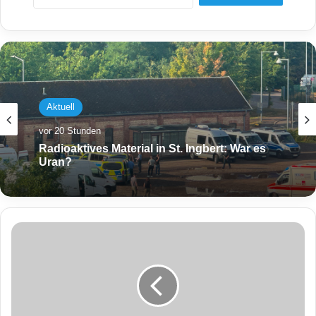
Aktuell
vor 20 Stunden
Radioaktives Material in St. Ingbert: War es
Uran?
D
r
o
g
e
n