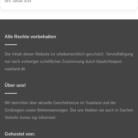
8. Januar 2014
Alle Rechte vorbehalten
Der Inhalt dieser Website ist urheberrechtlich geschützt. Vervielfältigung
nur nach vorheriger schriftlicher Zustimmung durch blaulichtreport-
saarland.de
Über uns!
Wir berichten über aktuelle Geschehnisse im Saarland und der
Großregion sowie Wetterwarnungen. Bei uns bleiben sie auch in Sachen
Verkehr immer top Informiert.
Gehostet von: