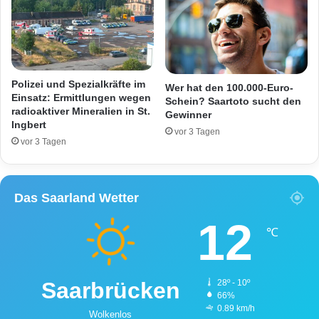
h
b
e
e
r
i
S
t
a
e
c
r
Polizei und Spezialkräfte im
Wer hat den 100.000-Euro-
h
d
Einsatz: Ermittlungen wegen
Schein? Saartoto sucht den
s
radioaktiver Mineralien in St.
e
Gewinner
Ingbert
c
s
vor 3 Tagen
h
K
vor 3 Tagen
a
o
d
m
e
m
Das Saarland Wetter
n
u
a
n
12
u
a
℃
f
l
A
e
6
n
Saarbrücken
28º - 10º
3
O
66%
r
0.89 km/h
Wolkenlos