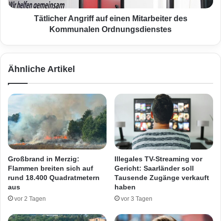
r
r
s
A
Tätlicher Angriff auf einen Mitarbeiter des
c
n
Kommunalen Ordnungsdienstes
h
g
a
r
u
i
Ähnliche Artikel
k
f
e
f
l
a
t
u
s
f
i
e
c
i
h
n
a
e
Großbrand in Merzig:
Illegales TV-Streaming vor
u
n
Flammen breiten sich auf
Gericht: Saarländer soll
f
M
rund 18.400 Quadratmetern
Tausende Zugänge verkauft
!
i
aus
haben
-
t
vor 2 Tagen
vor 3 Tagen
H
a
o
r