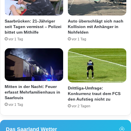
w
e
n
Saarbrücken: 21-Jähriger
Auto überschlägt sich nach
d
seit Tagen vermisst – Polizei
Kollision mit Anhänger in
e
bittet um Mithilfe
Nohfelden
t
vor 1 Tag
vor 1 Tag
P
o
l
i
z
e
i
s
Mitten in der Nacht: Feuer
Drittliga-Umfrage:
u
erfasst Mehrfamilienhaus in
Konkurrenz traut dem FCS
c
Saarlouis
den Aufstieg nicht zu
h
vor 1 Tag
vor 2 Tagen
t
Z
e
u
Das Saarland Wetter